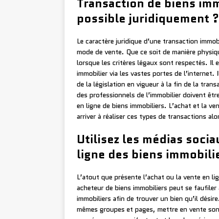
Transaction de biens imm
possible juridiquement ?
Le caractère juridique d’une transaction immob
mode de vente. Que ce soit de manière physique
lorsque les critères légaux sont respectés. Il 
immobilier via les vastes portes de l’internet.
de la législation en vigueur à la fin de la tran
des professionnels de l’immobilier doivent êtr
en ligne de biens immobiliers. L’achat et la v
arriver à réaliser ces types de transactions alo
Utilisez les médias soci
ligne des biens immobili
L’atout que présente l’achat ou la vente en lig
acheteur de biens immobiliers peut se faufile
immobiliers afin de trouver un bien qu’il désire
mêmes groupes et pages, mettre en vente son b