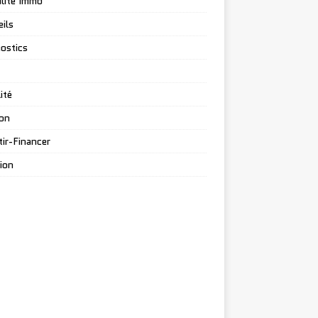
lité Immo
ils
ostics
ité
on
tir-Financer
ion