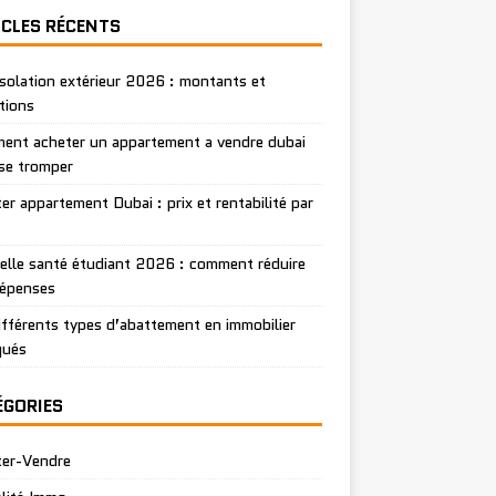
ICLES RÉCENTS
isolation extérieur 2026 : montants et
tions
nt acheter un appartement a vendre dubai
se tromper
er appartement Dubai : prix et rentabilité par
lle santé étudiant 2026 : comment réduire
dépenses
ifférents types d’abattement en immobilier
qués
ÉGORIES
ter-Vendre