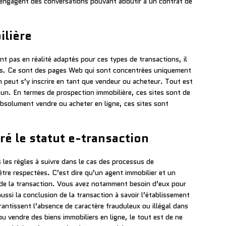
 engagent des conversations pouvant aboutir à un contrat de
ilière
nt pas en réalité adaptés pour ces types de transactions, il
ères. Ce sont des pages Web qui sont concentrées uniquement
On peut s’y inscrire en tant que vendeur ou acheteur. Tout est
cun. En termes de prospection immobilière, ces sites sont de
absolument vendre ou acheter en ligne, ces sites sont
ré le statut e-transaction
is les règles à suivre dans le cas des processus de
être respectées. C’est dire qu’un agent immobilier et un
ie de la transaction. Vous avez notamment besoin d’eux pour
ussi la conclusion de la transaction à savoir l’établissement
rantissent l’absence de caractère frauduleux ou illégal dans
u vendre des biens immobiliers en ligne, le tout est de ne