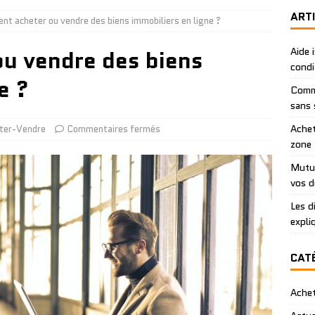
ART
t acheter ou vendre des biens immobiliers en ligne ?
u vendre des biens
Aide 
condi
e ?
Comme
sans 
Achet
ter-Vendre
Commentaires fermés
zone
Mutue
vos 
Les d
expli
CAT
Ache