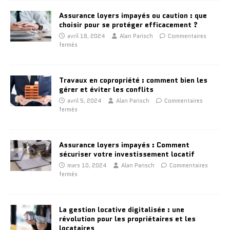
Assurance loyers impayés ou caution : que
choisir pour se protéger efficacement ?
avril 18, 2024
Alan Parisch
Commentaires
fermés
Travaux en copropriété : comment bien les
gérer et éviter les conflits
avril 5, 2024
Alan Parisch
Commentaires
fermés
Assurance loyers impayés : Comment
sécuriser votre investissement locatif
mars 10, 2024
Alan Parisch
Commentaires
fermés
La gestion locative digitalisée : une
révolution pour les propriétaires et les
locataires