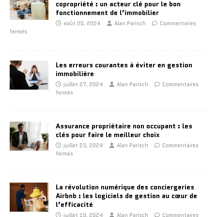
copropriété : un acteur clé pour le bon
fonctionnement de l’immobilier
août 20, 2024
Alan Parisch
Commentaires
fermés
Les erreurs courantes à éviter en gestion
immobilière
juillet 27, 2024
Alan Parisch
Commentaires
fermés
Assurance propriétaire non occupant : les
clés pour faire le meilleur choix
juillet 23, 2024
Alan Parisch
Commentaires
fermés
La révolution numérique des conciergeries
Airbnb : les logiciels de gestion au cœur de
l’efficacité
juillet 19, 2024
Alan Parisch
Commentaires