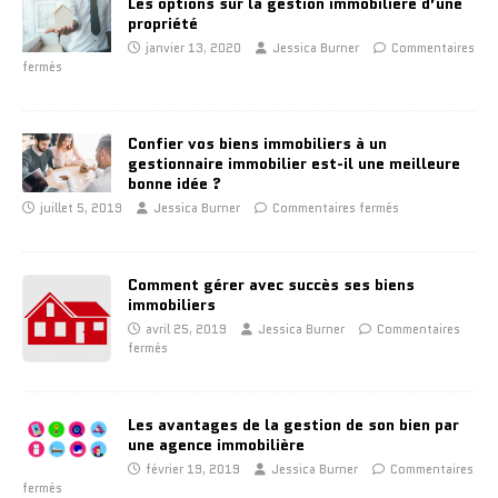
Les options sur la gestion immobilière d’une
propriété
janvier 13, 2020
Jessica Burner
Commentaires
fermés
Confier vos biens immobiliers à un
gestionnaire immobilier est-il une meilleure
bonne idée ?
juillet 5, 2019
Jessica Burner
Commentaires fermés
Comment gérer avec succès ses biens
immobiliers
avril 25, 2019
Jessica Burner
Commentaires
fermés
Les avantages de la gestion de son bien par
une agence immobilière
février 19, 2019
Jessica Burner
Commentaires
fermés