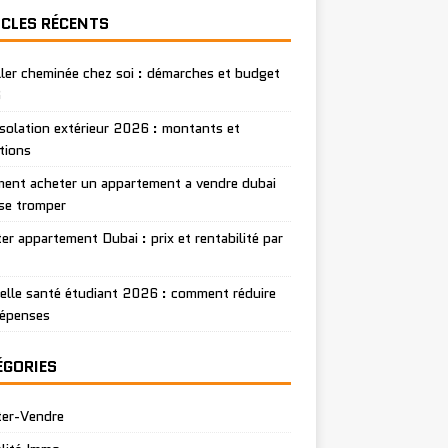
ICLES RÉCENTS
ller cheminée chez soi : démarches et budget
6
isolation extérieur 2026 : montants et
tions
nt acheter un appartement a vendre dubai
se tromper
er appartement Dubai : prix et rentabilité par
lle santé étudiant 2026 : comment réduire
dépenses
ÉGORIES
ter-Vendre