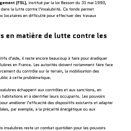
logement (FSL)
, institué par la loi Besson du 31 mai 1990,
ans la lutte contre l’insalubrité. Ce fonds permet
x locataires en difficulté pour effectuer des travaux
.
rs en matière de lutte contre les
tifs d’aide, il reste encore beaucoup à faire pour éradiquer
lubres en France. Les autorités doivent notamment faire face
rcement du contrôle sur le terrain, la mobilisation des
public à cette problématique.
salubres échappent aux contrôles et aux sanctions, en
 habitations et à identifier leurs occupants. Les pouvoirs
our améliorer l’efficacité des dispositifs existants et adapter
liées, par exemple, à la précarité énergétique ou aux
nts insalubres reste un combat quotidien pour les pouvoirs