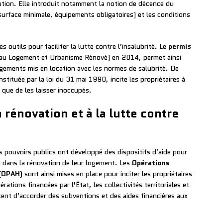
tion. Elle introduit notamment la notion de décence du
(surface minimale, équipements obligatoires) et les conditions
 outils pour faciliter la lutte contre l’insalubrité. Le
permis
s au Logement et Urbanisme Rénové) en 2014, permet ainsi
gements mis en location avec les normes de salubrité. De
instituée par la loi du 31 mai 1990, incite les propriétaires à
 que de les laisser inoccupés.
a rénovation et à la lutte contre
s pouvoirs publics ont développé des dispositifs d’aide pour
s dans la rénovation de leur logement. Les
Opérations
 (OPAH)
sont ainsi mises en place pour inciter les propriétaires
rations financées par l’État, les collectivités territoriales et
tent d’accorder des subventions et des aides financières aux