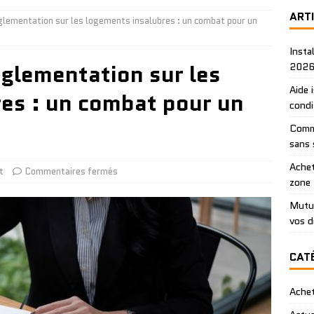
ART
églementation sur les logements insalubres : un combat pour un
Insta
églementation sur les
202
Aide 
es : un combat pour un
condi
Comme
sans 
Achet
t
Commentaires fermés
zone
Mutue
vos 
CAT
Ache