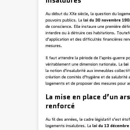
insalubres
Au début du XXe siècle, la question du logeme
pouvoirs publics. La
loi du 30 novembre 190
de conscience. Elle instaure une première défi
interdire ou à détruire ces habitations. Toute
d’application et des difficultés financières 
mesures.
Il faut attendre la période de l’après-guerre
véritablement une dimension nationale. La
loi
la notion d’insalubrité aux immeubles collecti
création de comités d’hygiène et de salubrité
logements et de proposer des mesures pour amé
La mise en place d’un ar
renforcé
Au fil des années, le cadre législatif s’est éto
logements insalubres. La
loi du 13 décembr