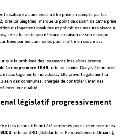
nt insalubre a commencé à être prise en compte par les
2
, dite loi Siegfried, marque le point de départ de cette prise
nition du logement insalubre et prévoit des mesures visant à
fois, cette loi reste peu efficace en raison de son manque
rencontrées par les communes pour mettre en œuvre ces
 pour que le problème des logements insalubres prenne
 du 1er septembre 1948
, dite loi Lamine Gueye, étend ainsi
fs et aux logements individuels. Elle prévoit également la
 au sein des communes, chargés de contrôler l’état des
liorer leur qualité.
senal législatif progressivement
ffé et les dispositifs ont été renforcés pour lutter contre les
e 2000
, dite loi SRU (Solidarité et Renouvellement Urbains),