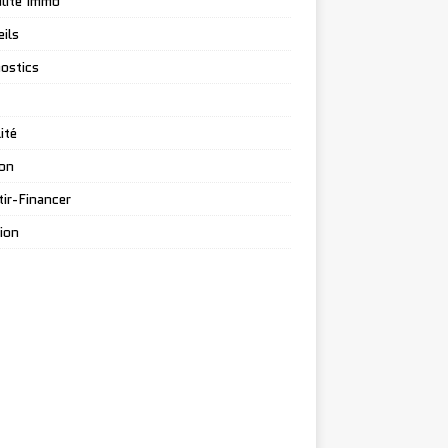
lité Immo
ils
ostics
ité
on
tir-Financer
ion